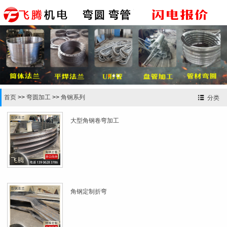


首页
>>
弯圆加工
>>
角钢系列
分类
大型角钢卷弯加工
角钢定制折弯