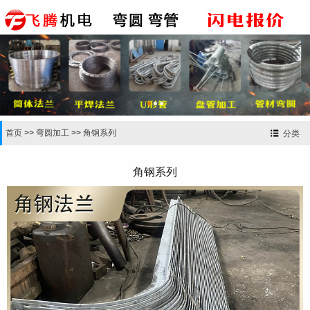


首页
>>
弯圆加工
>>
角钢系列
分类
角钢系列