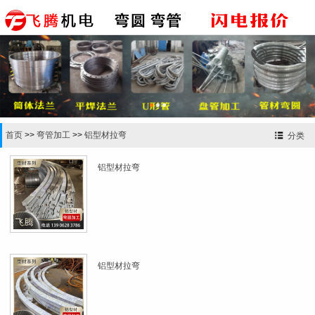


首页
>>
弯管加工
>>
铝型材拉弯
分类
铝型材拉弯
铝型材拉弯