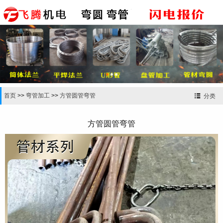


首页
>>
弯管加工
>>
方管圆管弯管
分类
方管圆管弯管