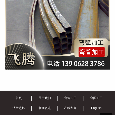
首页
关于我们
弯管加工
弯圆加工
法兰毛坯
新闻资讯
在线留言
English